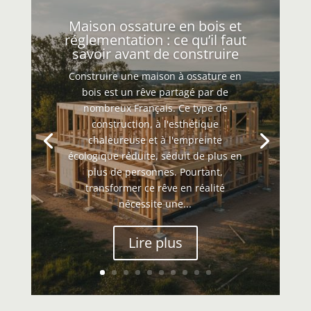
Maison ossature en bois et
réglementation : ce qu’il faut
savoir avant de construire
Construire une maison à ossature en
bois est un rêve partagé par de
nombreux Français. Ce type de
construction, à l'esthétique
chaleureuse et à l'empreinte
écologique réduite, séduit de plus en
plus de personnes. Pourtant,
transformer ce rêve en réalité
nécessite une...
Lire plus