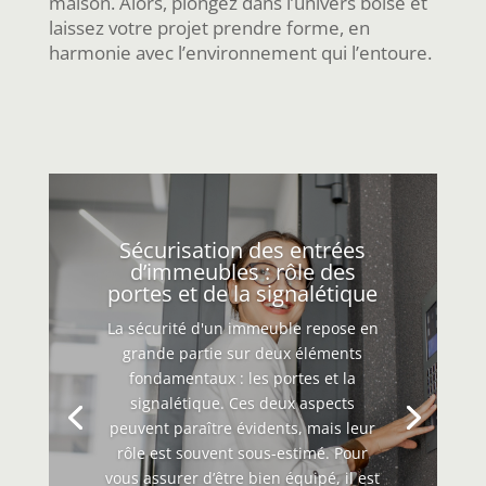
maison. Alors, plongez dans l’univers boisé et
laissez votre projet prendre forme, en
harmonie avec l’environnement qui l’entoure.
Sécurisation des entrées
d’immeubles : rôle des
portes et de la signalétique
La sécurité d'un immeuble repose en
grande partie sur deux éléments
fondamentaux : les portes et la
signalétique. Ces deux aspects
peuvent paraître évidents, mais leur
rôle est souvent sous-estimé. Pour
vous assurer d’être bien équipé, il est