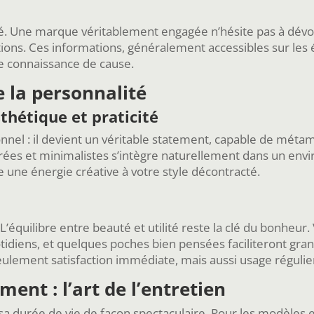
ié. Une marque véritablement engagée n’hésite pas à dévoil
ions. Ces informations, généralement accessibles sur les ét
te connaissance de cause.
e la personnalité
thétique et praticité
onnel : il devient un véritable statement, capable de mét
ées et minimalistes s’intègre naturellement dans un envi
 une énergie créative à votre style décontracté.
’équilibre entre beauté et utilité reste la clé du bonheur. 
idiens, et quelques poches bien pensées faciliteront gra
ulement satisfaction immédiate, mais aussi usage régulier
ent : l’art de l’entretien
 sa durée de vie de façon spectaculaire. Pour les modèles en