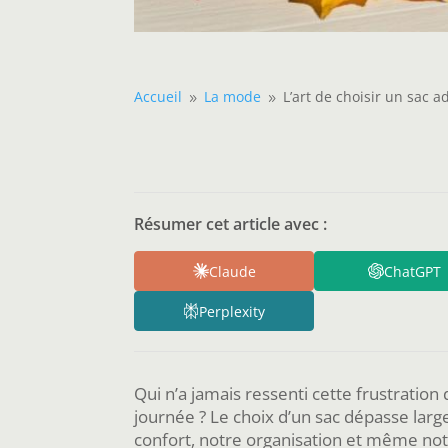
Accueil
La mode
L’art de choisir un sac 
9
9
Résumer cet article avec :
Claude
ChatGPT
Perplexity
Qui n’a jamais ressenti cette frustration
journée ? Le choix d’un sac dépasse larg
confort, notre organisation et même not